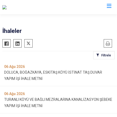
Adıyaman
İhaleler
Besni
Çelikhan
Filtrele
Gerger
Gölbaşı
06
Ağu 2026
DOLUCA, BOĞAZKAYA, ESKİTAŞ KÖYÜ İSTİNAT TAŞ DUVAR
Kahta
YAPIM İŞİ İHALE METNİ
Samsat
Sincik
06
Ağu 2026
Tut
TURANLI KÖYÜ VE BAĞLI MEZRALARINA KANALİZASYON ŞEBEKE
YAPIM İŞİ İHALE METNİ