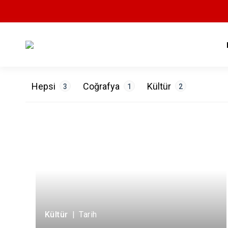
Hepsi
Coğrafya
Kültür
3
1
2
ETİKETLER
Doğa
1
Mimari
1
Tarih
1
Kültür
|
Tarih