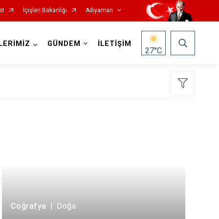
et
İçişleri Bakanlığı
Adıyaman
LERİMİZ
GÜNDEM
İLETİŞİM
27
°C
Coğrafya
|
Doğa