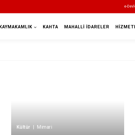
e-Devl
KAYMAKAMLIK
KAHTA
MAHALLİ İDARELER
HİZMET
Adıyaman
Besni
Çelikhan
Gerger
Gölbaşı
Kültür
|
Mimari
Kahta