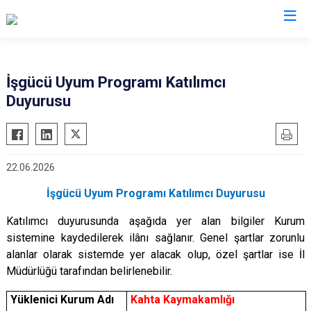
Adıyaman
İşgücü Uyum Programı Katılımcı
Duyurusu
Besni
Çelikhan
Gerger
22.06.2026
Gölbaşı
İşgücü Uyum Programı Katılımcı Duyurusu
Kahta
Samsat
Katılımcı duyurusunda aşağıda yer alan bilgiler Kurum
sistemine kaydedilerek ilânı sağlanır. Genel şartlar zorunlu
Sincik
alanlar olarak sistemde yer alacak olup, özel şartlar ise İl
Tut
Müdürlüğü tarafından belirlenebilir.
Yüklenici Kurum Adı
Kahta Kaymakamlığı