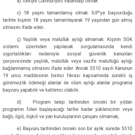
a) Türkiye Cumhuriyeti vatandaşı olmak
c) 18 yaşını tamamlamış olmak: İUP’ye başvurduğu
tarihte kişinin 18 yaşını tamamlayarak 19 yaşından gün almış
olmasını ifade eder..
ç) Yaşlılık veya malullük aylığı almamak: Kişinin SGK
sistemi üzerinden yapılacak sorgulamasında kendi
sigortalılıkları nedeniyle sosyal güvenlik kanunları
çerçevesinde yaşlılık, malullük veya vazife malullüğü aylığı
bağlanmamış olmasını ifade eder. Ancak 5510 sayılı Kanunun
19 uncu maddesinin birinci fıkrası kapsamında sürekli iş
göremezlik ödeneği alanlar ile ölüm aylığı alanlar programa
başvuru yapabilir ve katılımcı olabilir..
d) Program talep tarihinden önceki bir yıldan
programın fiilen başlayacağı tarihe kadar yüklenicinin veya
bağlı, ilgili, ilişkili ve yan kuruluşlarının çalışanı olmamak;
e) Başvuru tarihinden önceki son bir aylık sürede 5510