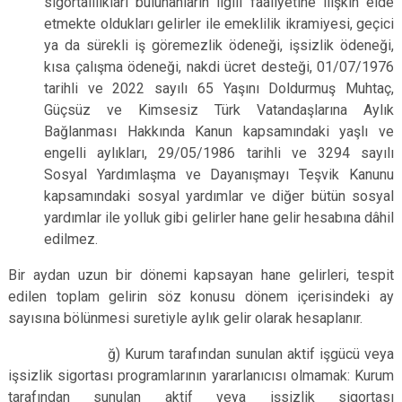
sigortalılıkları bulunanların ilgili faaliyetine ilişkin elde
etmekte oldukları gelirler ile emeklilik ikramiyesi, geçici
ya da sürekli iş göremezlik ödeneği, işsizlik ödeneği,
kısa çalışma ödeneği, nakdi ücret desteği, 01/07/1976
tarihli ve 2022 sayılı 65 Yaşını Doldurmuş Muhtaç,
Güçsüz ve Kimsesiz Türk Vatandaşlarına Aylık
Bağlanması Hakkında Kanun kapsamındaki yaşlı ve
engelli aylıkları, 29/05/1986 tarihli ve 3294 sayılı
Sosyal Yardımlaşma ve Dayanışmayı Teşvik Kanunu
kapsamındaki sosyal yardımlar ve diğer bütün sosyal
yardımlar ile yolluk gibi gelirler hane gelir hesabına dâhil
edilmez.
Bir aydan uzun bir dönemi kapsayan hane gelirleri, tespit
edilen toplam gelirin söz konusu dönem içerisindeki ay
sayısına bölünmesi suretiyle aylık gelir olarak hesaplanır.
ğ) Kurum tarafından sunulan aktif işgücü veya
işsizlik sigortası programlarının yararlanıcısı olmamak: Kurum
tarafından sunulan aktif veya işsizlik sigortası